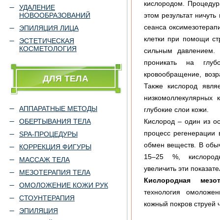
кислородом. Процедур
УДАЛЕНИЕ
НОВООБРАЗОВАНИЙ
этом результат ничуть
сеанса оксимезотерап
ЭПИЛЯЦИЯ ЛИЦА
клетки при помощи ст
ЭСТЕТИЧЕСКАЯ
КОСМЕТОЛОГИЯ
сильным давлением. 
проникать на глу
кровообращение, возр
ДЛЯ ТЕЛА
Также кислород явля
низкомоллекулярных к
АППАРАТНЫЕ МЕТОДЫ
глубокие слои кожи.
ОБЕРТЫВАНИЯ ТЕЛА
Кислород – один из о
процесс регенерации 
SPA-ПРОЦЕДУРЫ
обмен веществ. В обы
КОРРЕКЦИЯ ФИГУРЫ
15–25 %, кислород
МАССАЖ ТЕЛА
увеличить эти показате
МЕЗОТЕРАПИЯ ТЕЛА
Кислородная мезот
ОМОЛОЖЕНИЕ КОЖИ РУК
технология омоложен
СТОУНТЕРАПИЯ
кожный покров струей 
ЭПИЛЯЦИЯ