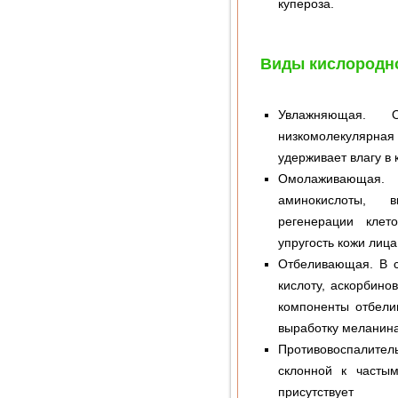
купероза.
Виды кислородн
Увлажняющая. 
низкомолекулярна
удерживает влагу в
Омолаживающая. В
аминокислоты, в
регенерации кле
упругость кожи лица
Отбеливающая. В с
кислоту, аскорбино
компоненты отбели
выработку меланина
Противовоспалител
склонной к часты
присутству