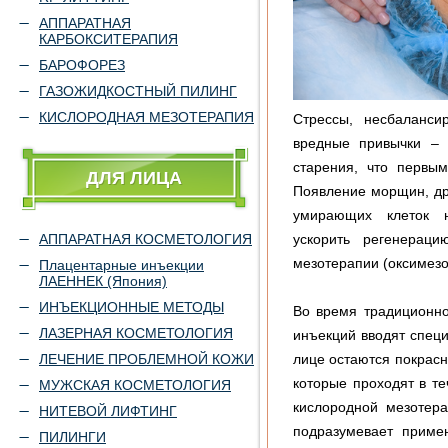
АППАРАТНАЯ
КАРБОКСИТЕРАПИЯ
БАРОФОРЕЗ
ГАЗОЖИДКОСТНЫЙ ПИЛИНГ
КИСЛОРОДНАЯ МЕЗОТЕРАПИЯ
Стрессы, несбаланси
вредные привычки – 
старения, что первы
ДЛЯ ЛИЦА
Появление морщин, др
умирающих клеток н
АППАРАТНАЯ КОСМЕТОЛОГИЯ
ускорить регенерац
мезотерапии (оксимезо
Плацентарные инъекции
ЛАЕННЕК (Япония)
ИНЪЕКЦИОННЫЕ МЕТОДЫ
Во время традиционн
ЛАЗЕРНАЯ КОСМЕТОЛОГИЯ
инъекций вводят спец
ЛЕЧЕНИЕ ПРОБЛЕМНОЙ КОЖИ
лице остаются покрасн
которые проходят в т
МУЖСКАЯ КОСМЕТОЛОГИЯ
кислородной мезотер
НИТЕВОЙ ЛИФТИНГ
подразумевает приме
ПИЛИНГИ