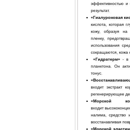
эффективностью и 
результат.
«Гиалуроновая ки
кислота, которая г
кожу, образуя на
пленку, предотвра
использования сре
сокращаются, кожа 
«Гидратерм»
- в 
планктона. Он акт
тонус.
«Восстанавлива
входит экстракт к
регенерирующее де
«Морской кол
входит высококонце
налима, средство 
восстанавливая пов
«Морской эластин