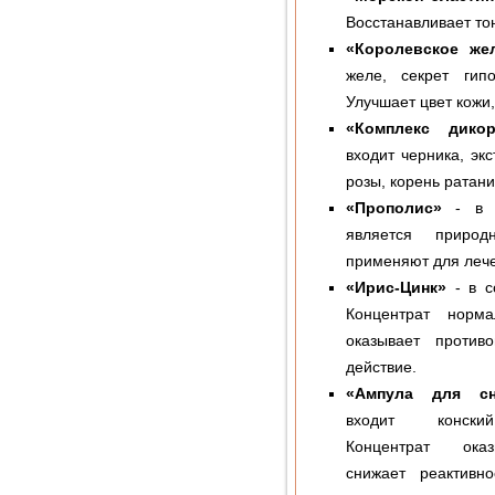
Восстанавливает тон
«Королевское же
желе, секрет гип
Улучшает цвет кожи
«Комплекс дико
входит черника, экс
розы, корень ратани
«Прополис»
- в с
является приро
применяют для лече
«Ирис-Цинк»
- в с
Концентрат норма
оказывает против
действие.
«Ампула для сн
входит конск
Концентрат оказ
снижает реактивн