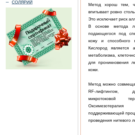
СОЛЯРИЙ
Метод хорош тем, ч
впитывает ровно столь
Это исключает риск ал
В основе метода ле
подающегося под сп
кожу и способного 
Кислород является а
метаболизма, клеточн
для проникновения л
кожи.
Метод можно совмеща
RF-лифтингом, де
микротоковой те
Оксимезотерапия
поддерживающей проце
проведения нитевого л