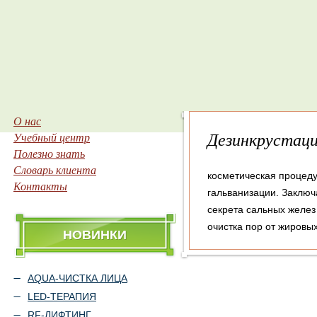
О нас
Дезинкрустац
Учебный центр
Полезно знать
Словарь клиента
косметическая процеду
Контакты
гальванизации. Заключ
секрета сальных желез
очистка пор от жировых
НОВИНКИ
AQUA-ЧИСТКА ЛИЦА
LED-ТЕРАПИЯ
RF-ЛИФТИНГ