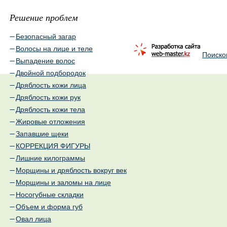
Решение проблем
Безопасный загар
Волосы на лице и теле
Поиско
Выпадение волос
Двойной подбородок
Дряблость кожи лица
Дряблость кожи рук
Дряблость кожи тела
Жировые отложения
Запавшие щеки
КОРРЕКЦИЯ ФИГУРЫ
Лишние килограммы
Морщины и дряблость вокруг век
Морщины и заломы на лице
Носогубные складки
Объем и форма губ
Овал лица